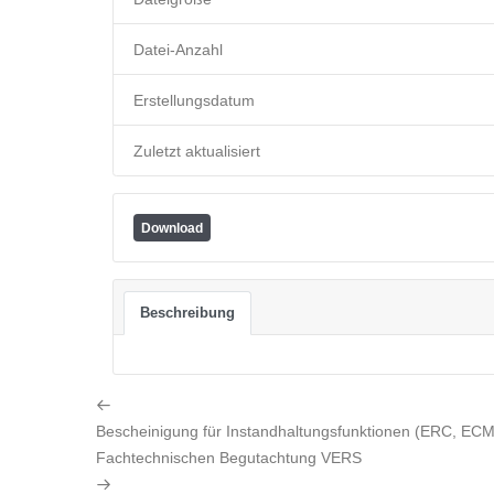
Datei-Anzahl
Erstellungsdatum
Zuletzt aktualisiert
Download
Beschreibung
Previous
Bescheinigung für Instandhaltungsfunktionen (ERC, E
Post
Next
Fachtechnischen Begutachtung VERS
Post