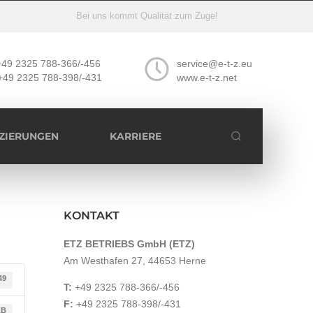
Bei uns kommt Qualität zum Zuge!
+49 2325 788-366/-456
service@e-t-z.eu
+49 2325 788-398/-431
www.e-t-z.net
IZIERUNGEN
KARRIERE
KONTAKT
ETZ BETRIEBS GmbH (ETZ)
Am Westhafen 27, 44653 Herne
49
T:
+49 2325 788-366/-456
F:
+49 2325 788-398/-431
KB