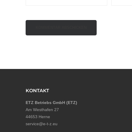
KONTAKT
ETZ Betriebs GmbH (ETZ)
Am Westhafen 27
44653 Herne
service@e-t-z.eu