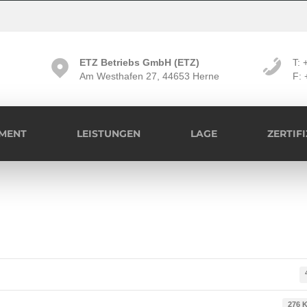
ETZ Betriebs GmbH (ETZ)
T: 
Am Westhafen 27, 44653 Herne
F: 
MENT
LEISTUNGEN
LAGE
ZERTIF
276 